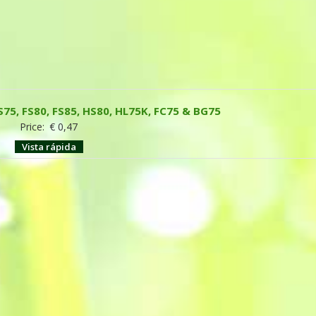
S75, FS80, FS85, HS80, HL75K, FC75 & BG75
Price:
€
0,47
Vista rápida