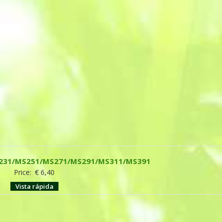
MS231/MS251/MS271/MS291/MS311/MS391
Price:
€
6,40
Vista rápida