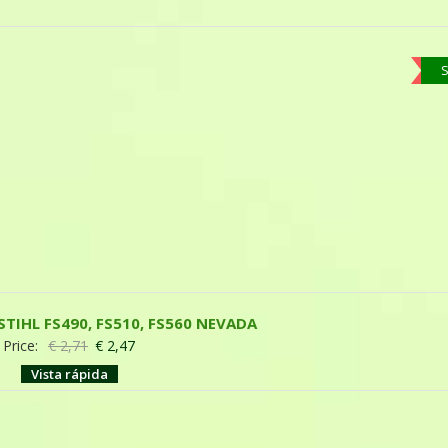
S
 STIHL FS490, FS510, FS560 NEVADA
Price:
€
2,71
€
2,47
Vista rápida