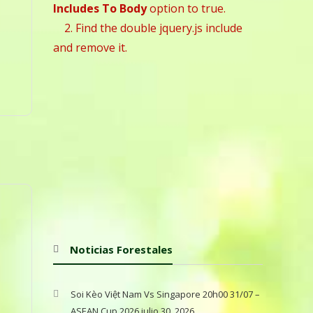
Includes To Body
option to true.
2. Find the double jquery.js include
and remove it.
Noticias Forestales
Soi Kèo Việt Nam Vs Singapore 20h00 31/07 –
ASEAN Cup 2026
julio 30, 2026