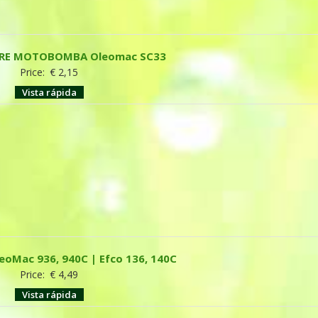
AIRE MOTOBOMBA Oleomac SC33
Price:
€
2,15
Vista rápida
eoMac 936, 940C | Efco 136, 140C
Price:
€
4,49
Vista rápida