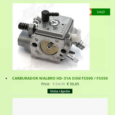
SALE!
CARBURADOR WALBRO HD-31A Sthil FS500 / FS550
Price:
€
54,70
€
50,65
Vista rápida