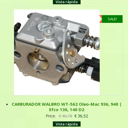
Vista rápida
SALE!
CARBURADOR WALBRO WT-562 Oleo-Mac 936, 940 |
Efco 136, 140 D2
Price:
€
40,18
€
36,52
Vista rápida