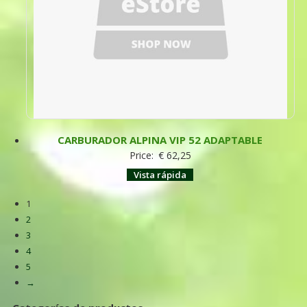
CARBURADOR ALPINA VIP 52 ADAPTABLE
Price:
€
62,25
Vista rápida
1
2
3
4
5
→