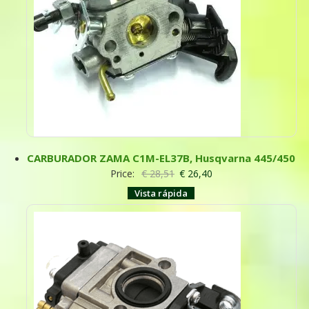
CARBURADOR ZAMA C1M-EL37B, Husqvarna 445/450
Price:
€
28,51
€
26,40
Vista rápida