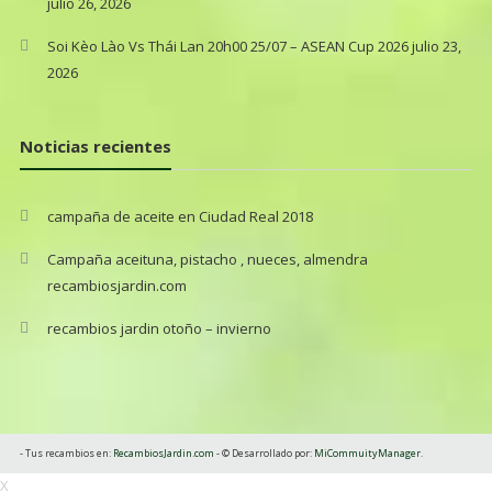
julio 26, 2026
Soi Kèo Lào Vs Thái Lan 20h00 25/07 – ASEAN Cup 2026
julio 23,
2026
Noticias recientes
campaña de aceite en Ciudad Real 2018
Campaña aceituna, pistacho , nueces, almendra
recambiosjardin.com
recambios jardin otoño – invierno
- Tus recambios en:
RecambiosJardin.com
-
©
Desarrollado por:
MiCommuityManager
.
X