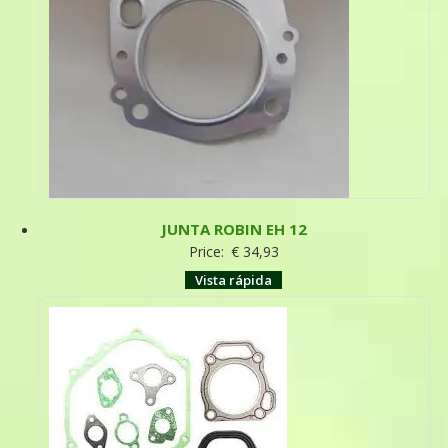
JUNTA ROBIN EH 12
Price:
€
34,93
Vista rápida