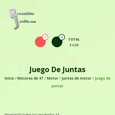
Skip to content
0
0
TOTAL
€ 0,00
Juego De Juntas
Inicio
/
Motores de 4T
/
Motor
/
Juntas de motor
/ Juego de
juntas
Mostrando todos los resultados 14