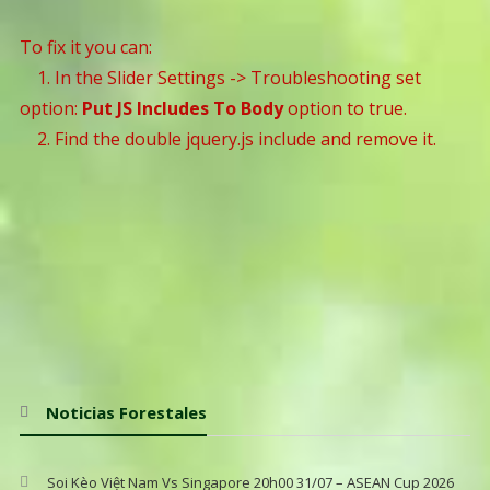
To fix it you can:
1. In the Slider Settings -> Troubleshooting set
option:
Put JS Includes To Body
option to true.
2. Find the double jquery.js include and remove it.
Noticias Forestales
Soi Kèo Việt Nam Vs Singapore 20h00 31/07 – ASEAN Cup 2026