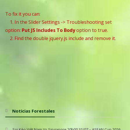
To fix it you can:
1. In the Slider Settings -> Troubleshooting set
option:
Put JS Includes To Body
option to true.
2. Find the double jquery.js include and remove it.
Noticias Forestales
Soi Kèo Việt Nam Vs Singapore 20h00 31/07 – ASEAN Cup 2026