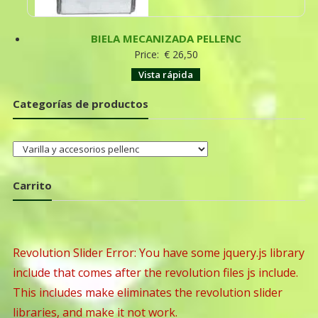
BIELA MECANIZADA PELLENC
Price:
€
26,50
Vista rápida
Categorías de productos
Carrito
Revolution Slider Error: You have some jquery.js library
include that comes after the revolution files js include.
This includes make eliminates the revolution slider
libraries, and make it not work.