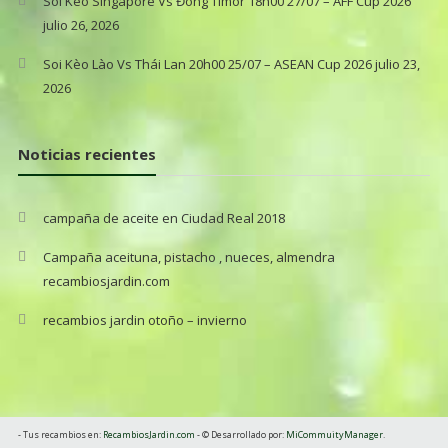
Soi Kèo Singapore Vs Đông Timor 18h00 27/07 – AFF Cup 2026
julio 26, 2026
Soi Kèo Lào Vs Thái Lan 20h00 25/07 – ASEAN Cup 2026
julio 23,
2026
Noticias recientes
campaña de aceite en Ciudad Real 2018
Campaña aceituna, pistacho , nueces, almendra
recambiosjardin.com
recambios jardin otoño – invierno
- Tus recambios en:
RecambiosJardin.com
-
©
Desarrollado por:
MiCommuityManager
.